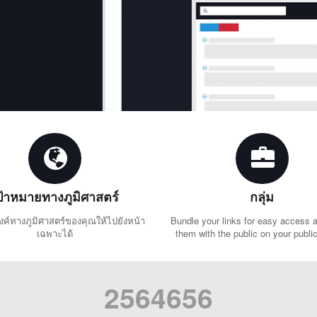
ป้าหมายทางภูมิศาสตร์
กลุ่ม
งค์ทางภูมิศาสตร์ของคุณให้ไปยังหน้า
Bundle your links for easy access 
เฉพาะได้
them with the public on your public 
2564656